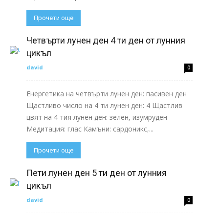
Прочети още
Четвърти лунен ден 4 ти ден от лунния
цикъл
david
0
Енергетика на четвърти лунен ден: пасивен ден
Щастливо число на 4 ти лунен ден: 4 Щастлив
цвят на 4 тия лунен ден: зелен, изумруден
Медитация: глас Камъни: сардоникс,...
Прочети още
Пети лунен ден 5 ти ден от лунния
цикъл
david
0