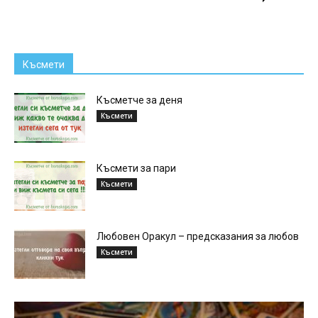
Късмети
Късметче за деня
Късмети
Късмети за пари
Късмети
Любовен Оракул – предсказания за любов
Късмети