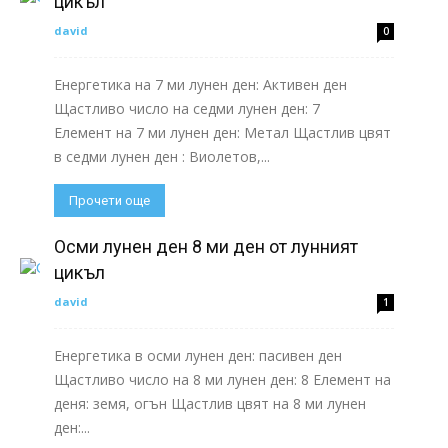
цикъл
david
0
Енергетика на 7 ми лунен ден: Активен ден
Щастливо число на седми лунен ден: 7
Елемент на 7 ми лунен ден: Метал Щастлив цвят
в седми лунен ден : Виолетов,...
Прочети още
Осми лунен ден 8 ми ден от лунният
цикъл
david
1
Енергетика в осми лунен ден: пасивен ден
Щастливо число на 8 ми лунен ден: 8 Елемент на
деня: земя, огън Щастлив цвят на 8 ми лунен
ден:...