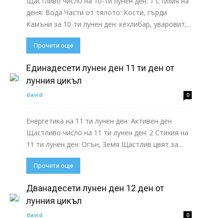
Щастливо число на 10-ти лунен ден: 1 Стихия на
деня: Вода Части от тялото: Кости, гърди
Камъни за 10-ти лунен ден: кехлибар, уваровит,...
Прочети още
Единадесети лунен ден 11 ти ден от
лунния цикъл
david
0
Енергетика на 11 ти лунен ден: Активен ден
Щастливо число на 11 ти лунен ден: 2 Стихия на
11 ти лунен ден: Огън, Земя Щастлив цвят за...
Прочети още
Дванадесети лунен ден 12 ден от
лунния цикъл
david
0