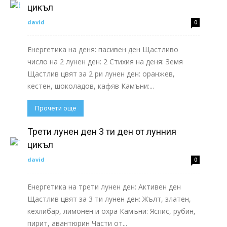
цикъл
david
0
Енергетика на деня: пасивен ден Щастливо
число на 2 лунен ден: 2 Стихия на деня: Земя
Щастлив цвят за 2 ри лунен ден: оранжев,
кестен, шоколадов, кафяв Камъни:...
Прочети още
Трети лунен ден 3 ти ден от лунния
цикъл
david
0
Енергетика на трети лунен ден: Активен ден
Щастлив цвят за 3 ти лунен ден: Жълт, златен,
кехлибар, лимонен и охра Камъни: Яспис, рубин,
пирит, авантюрин Части от...