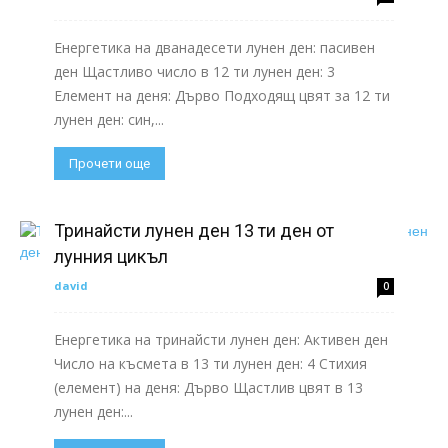
Енергетика на дванадесети лунен ден: пасивен
ден Щастливо число в 12 ти лунен ден: 3
Елемент на деня: Дърво Подходящ цвят за 12 ти
лунен ден: син,...
Прочети още
Тринайсти лунен ден 13 ти ден от
лунния цикъл
david
0
Енергетика на тринайсти лунен ден: Активен ден
Число на късмета в 13 ти лунен ден: 4 Стихия
(елемент) на деня: Дърво Щастлив цвят в 13
лунен ден:...