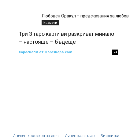
Любовен Оракул – предсказания за любов
Късмети
Три 3 таро карти ви разкриват минало
– настояще – бъдеще
Хороскопи от Horoskopa.com
24
Дневен хороскоп за днес
Лунен календар
Бисквитки