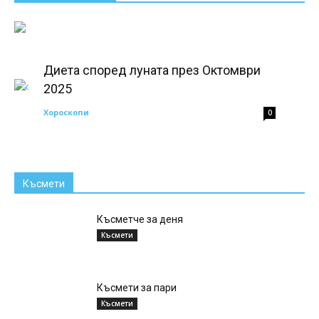
Диета според луната през Октомври
2025
Хороскопи
0
Късмети
Късметче за деня
Късмети
Късмети за пари
Късмети