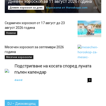
Дневен хороскоп за 11 август 2026 година
Хороскопи от Horoskopa.com
0
Дневен хороскоп за днес
Седмичен хороскоп от 17 август до 23
август 2026 година
Новини
Месечен хороскоп за септември 2026
година
Месечни хороскопи
Подстригване на косата според луната
пълен календар
david
0
DJ – Дисководещ