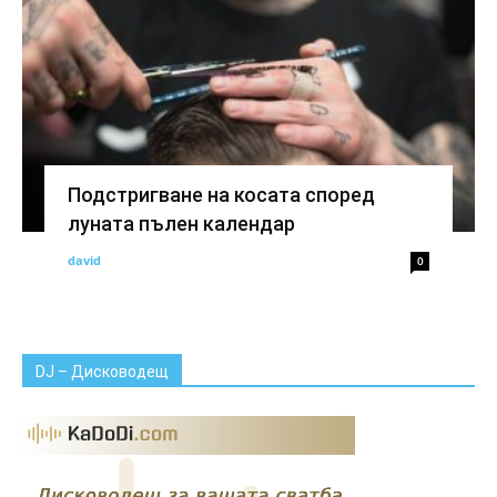
Подстригване на косата според
луната пълен календар
david
0
DJ – Дисководещ