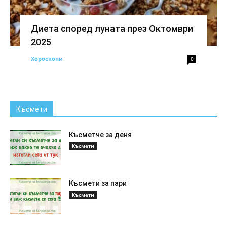
Диета според луната през Октомври
2025
Хороскопи
0
Късмети
Късметче за деня
Късмети
Късмети за пари
Късмети