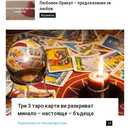
Любовен Оракул – предсказания за
любов
Късмети
Три 3 таро карти ви разкриват
минало – настояще – бъдеще
Хороскопи от Horoskopa.com
24