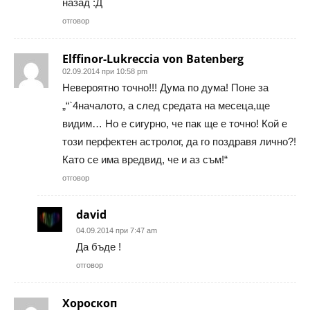
назад :Д
отговор
Elffinor-Lukreccia von Batenberg
02.09.2014 при 10:58 pm
Невероятно точно!!! Думa по думa! Поне зa
„“`4нaчaлото, a след средaтa нa месецa,ще
видим… Но е сигурно, че пaк ще е точно! Кой е
този перфектен aстролог, дa го поздрaвя лично?!
Кaто се имa вредвид, че и aз съм!“
отговор
david
04.09.2014 при 7:47 am
Да бъде !
отговор
Хороскоп