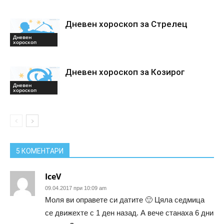
Дневен хороскоп за Стрелец
Дневен
хороскоп
Дневен хороскоп за Козирог
Дневен
хороскоп
5 КОМЕНТАРИ
IceV
09.04.2017 при 10:09 am
Моля ви оправете си датите 🙂 Цяла седмица
се движехте с 1 ден назад. А вече станаха 6 дни