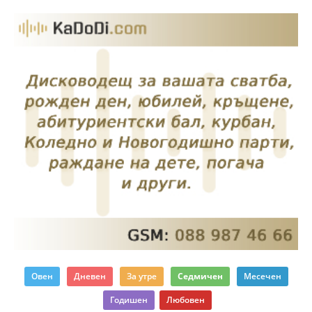
Овен
Дневен
За утре
Седмичен
Месечен
Годишен
Любовен