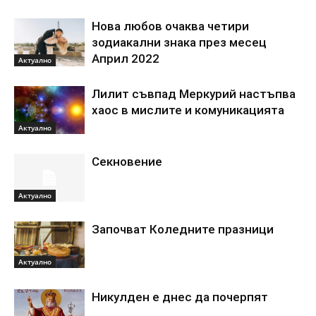
Нова любов очаква четири
зодиакални знака през месец
Април 2022
Актуално
Лилит съвпад Меркурий настъпва
хаос в мислите и комуникацията
Актуално
Секновение
Актуално
Започват Коледните празници
Актуално
Никулден е днес да почерпят