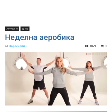
Актуално
Днес
Неделна аеробика
от
Хороскопи
-
1079
0