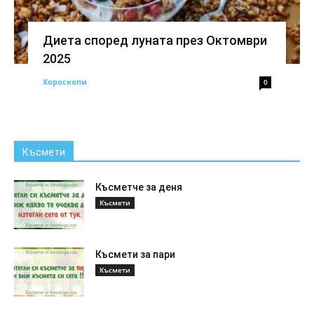
Диета според луната през Октомври
2025
Хороскопи
0
Късмети
Късметче за деня
Късмети
Късмети за пари
Късмети