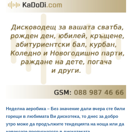
Неделна аеробика – Без значение дали вчера сте били
горещи в любимата Ви дискотека, то днес за добро
утро може да продължите тендецията на ноща или да
наваксате пропуснатото в дискотеката.