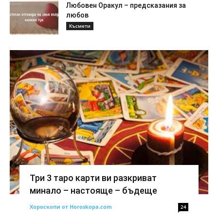
Любовен Оракул – предсказания за
любов
Късмети
Три 3 таро карти ви разкриват
минало – настояще – бъдеще
Хороскопи от Horoskopa.com
24