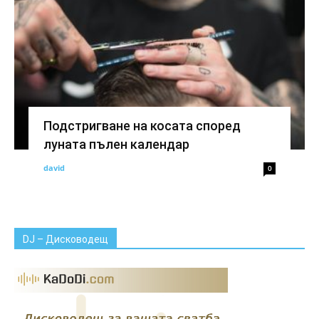
Подстригване на косата според
луната пълен календар
david
0
DJ – Дисководещ