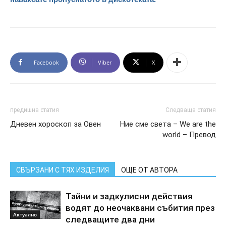
Facebook
Viber
X
предишна статия
Следваща статия
Дневен хороскоп за Овен
Ние сме света – We are the
world – Превод
СВЪРЗАНИ С ТЯХ ИЗДЕЛИЯ
ОЩЕ ОТ АВТОРА
Тайни и задкулисни действия
водят до неочаквани събития през
Актуално
следващите два дни