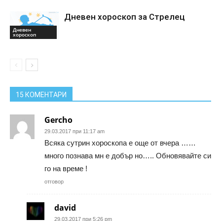
Дневен хороскоп за Стрелец
Дневен
хороскоп
15 КОМЕНТАРИ
Gercho
29.03.2017 при 11:17 am
Всяка сутрин хороскопа е още от вчера ……
много познава мн е добър но….. Обновявайте си
го на време !
отговор
david
29.03.2017 при 5:26 pm