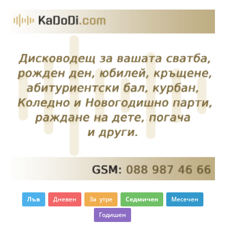
Лъв
Дневен
За утре
Седмичен
Месечен
Годишен