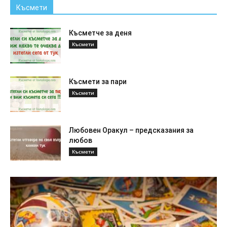
Късмети
Късметче за деня
Късмети
Късмети за пари
Късмети
Любовен Оракул – предсказания за
любов
Късмети