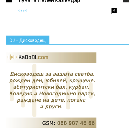
луната пълен календар
david
0
DJ – Дисководещ