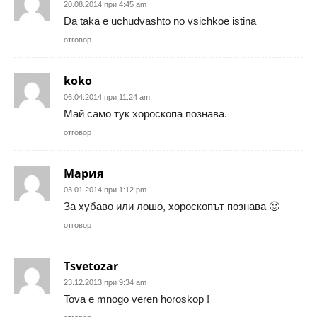
20.08.2014 при 4:45 am
Da taka e uchudvashto no vsichkoe istina
отговор
koko
06.04.2014 при 11:24 am
Май само тук хороскопа познава.
отговор
Мария
03.01.2014 при 1:12 pm
За хубаво или лошо, хороскопът познава 🙂
отговор
Tsvetozar
23.12.2013 при 9:34 am
Tova e mnogo veren horoskop !