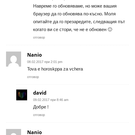
Навреме го обновяваме, но може вашия
браузер да го обновява по-късно. Моля
опитайте да го презаредите, следващия път
когато ви се стори, че не е обновен 🙂
отговор
Nanio
08.02.2017 при 2:01 pm
Tova e horoskppa za vchera
отговор
david
09.02.2017 при 8:46 am
Добре !
отговор
Nanio