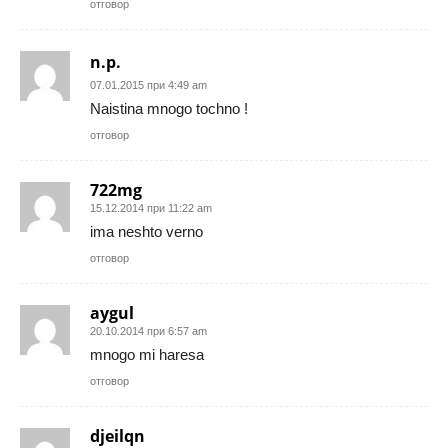
отговор
n.p.
07.01.2015 при 4:49 am
Naistina mnogo tochno !
отговор
722mg
15.12.2014 при 11:22 am
ima neshto verno
отговор
aygul
20.10.2014 при 6:57 am
mnogo mi haresa
отговор
djeilqn