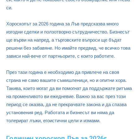
си.
Хороскопът за 2026 година за Лъв предсказва много
изгодни сделки и ползотворно сътрудничество. Бизнесът
ще върви на напред, а търговските въпроси ще бъдат
решени без забавяне. Но имайте предвид, че всичко това
зависи най-вече от партньорите, с които работите.
През тази година е необходимо да привлече на своя
страна не само вашите съмишленици, но и опитни хора.
Такива, които могат да ви помогнат да поддържате ритъма
на променливото ви ежедневие. Важно за вас през този
период се оказва, да не прекрачвате закона и да спазва
установения ред. Работата и бизнесът ви няма да
толерират лъжи, егоистични цели и измами.
Годишен хороскоп Лъв за 2026г.