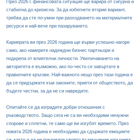
През 2026 г. финансовата ситуация ще варира от сигурна и
стабилна до кризисна. За да избегнете втория вариант,
трябва да сте по-умни при разходването на материалните
ресурси и най-вече при пазаруването.
Кариерата ви през 2026 година ще върви успешно нагоре
само, ако намерите надеждни бизнес партньори и
подкрепа от влиятелни личности. Увеличаването на
авторитета е възможно, ако по-често се завъртате в
правилните кръгове. Най-важното нещо през тази година е
да се придържате към законите, приети от обществото, да
бъдете честни, за да не си навредите.
Опитайте се да изградите добри отношения с
ръководството. Защо сега не са ви необходими ненужни
спорове и сплетни, те само ще ви изгубят времето. През
новата 2026 година е необходимо да сдържате емоциите
си, както и да не показвате своето възмущение или гнева