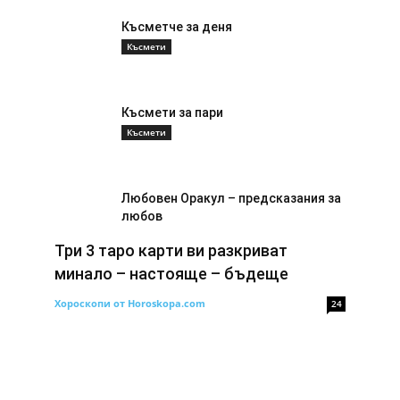
Късметче за деня
Късмети
Късмети за пари
Късмети
Любовен Оракул – предсказания за
любов
Късмети
Три 3 таро карти ви разкриват
минало – настояще – бъдеще
Хороскопи от Horoskopa.com
24