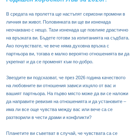
В средата на пролетта ще настъпят сериозни промени в
личния ви живот. Половинката ви ще ви изненада
неочаквано с нещо. Тази изненада ще повлияе драстично
на връзката ви. Бъдете готови за изпитанията на съдбата.
Ако почувствате, че вече няма духовна връзка с
партньора ви, тогава е малко вероятно отношенията ви да
укрепнат и да се променят към по-добро.
Звездите ви подсказват, че през 2026 година качеството
на любовните ви отношения зависи изцяло от вас и
вашият партньора. На първо място може да ви се наложи
да направите ревизия на отношенията и да установите –
има ли все още чувства между вас или вече са се
разтворили в чести драми и конфликти?
Планетите ви съветват в случай, че чувствата са се