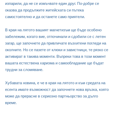
изпарили, да не се измъчвате един друг. По-добре се
оказва да продължите житейската си пътека
самостоятелно и да останете само приятели.
В края на лятото вашият магнетизъм ще бъде особено
забележим, когато вие, отпочинали и сдобили се с летен
загар, ще започнете да привличате възхитени погледи на
околните. Но се пазете от клюки и завистници, те рязко се
активират в такива моменти. Въпреки това в този момент
вашата естествена харизма и самообладание ще бъдат
трудни за сломяване.
Хубавата новина, е че в края на лятото и към средата на
есента имате възможност да започнете нова връзка, която
може да прерасне в сериозно партньорство за дълго
време.