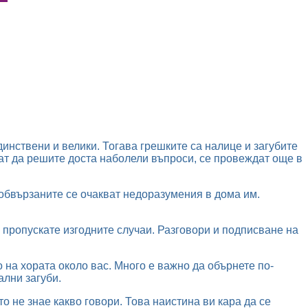
единствени и велики. Тогава грешките са налице и загубите
ат да решите доста наболели въпроси, се провеждат още в
обвързаните се очакват недоразумения в дома им.
а пропускате изгодните случаи. Разговори и подписване на
 на хората около вас. Много е важно да обърнете по-
ални загуби.
о не знае какво говори. Това наистина ви кара да се