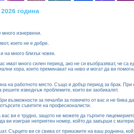
 2026 година
е много изнервени.
вот, което не е добре.
и на много близък човек.
вас имат много силен период, ако не си въобразяват, че са 
ални хора, които преминават на ниво и могат да ви помогн
на на работното място. Също и добър период за брак. При 
а решите изведнъж проблемите, които ви заобикалят.
бри възможности за печалби за повечето от вас и не бива д
потърсите съветите на професионалисти.
вас ви е трудно, защото не можете да търпите лицемерието
да ви изиграе неприятен номер, който да завърши с матери
т. Сърцето ви се свива от приказките на ваш роднина, койт