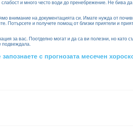
о слабост и много често води до пренебрежение. Не бива да
ямо внимание на документацията си. Имате нужда от почивк
ите. Потърсете и получете помощ от близки приятели и прият
нация за вас. Поотделно могат и да са ви полезни, но като 
 е подвеждала.
е запознаете с прогнозата месечен хорос
opy URL