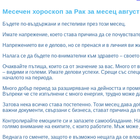
Месечен хороскоп за Рак за месец август
Бъдете по-въздържани и пестеливи през този месец.
Имате напрежение, което става причина да се почувстват
Напрежението ви е делово, но се пренася и в личния ви жи
Налага се да бъдете по-внимателни към здравето – своето 
Очаквайте пътища, които са от значение за вас. Много от 
– видими и големи. Имате делови успехи. Срещи със специ
началото на периода.
Много добър период за разширяване на дейността и промя
Въпреки че сте изпълнени с много енергия, трудно може д
Затова нека всичко става постепенно. Този месец дава до
важни документи, свързани с бизнеса, стават причина да 
Контролирайте емоциите си и запазете самообладание. На 
голямо внимание на екипите, с които работите. Мъж може 
Веднага го сменете, защото е възможно нещата да се влоша