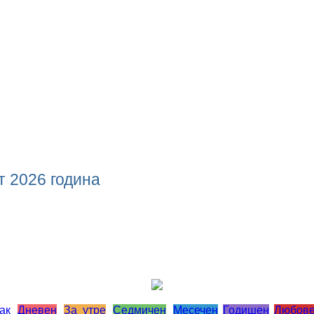
т 2026 година
ак
Дневен
За утре
Седмичен
Месечен
Годишен
Любов