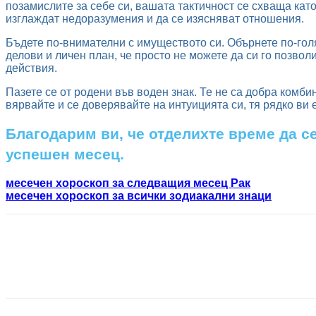
позамислите за себе си, вашата тактичност се схваща кат
изглаждат недоразумения и да се изясняват отношения.
Бъдете по-внимателни с имуществото си. Обърнете по-гол
делови и личен план, че просто не можете да си го позвол
действия.
Пазете се от родени във воден знак. Те не са добра комби
вярвайте и се доверявайте на интуицията си, тя рядко ви
Благодарим ви, че отделихте време да с
успешен месец.
месечен хороскоп за следващия месец Рак
месечен хороскоп за всички зодиакални знаци
Facebook
Viber
X
WhatsApp
C