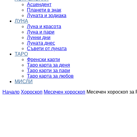
Асцендент
Планети в знак
Луната и зодиака
ЛУНА
Луна и красота
Луна и пари
Лунни дни
Луната днес
Съвети от луната
ТАРО
Френски карти
Таро карта за деня
Таро карти за пари
Таро карта за любов
МИСЛИ
Начало
Хороскоп
Месечен хороскоп
Месечен хороскоп за 