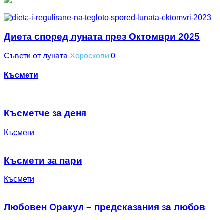
Диета според луната през Октомври 2025
Съвети от луната
Хороскопи
0
Късмети
Късметче за деня
Късмети
Късмети за пари
Късмети
Любовен Оракул – предсказания за любов