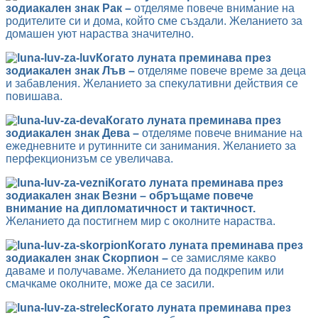
зодиакален знак Рак –
отделяме повече внимание на
родителите си и дома, който сме създали. Желанието за
домашен уют нараства значително.
Когато луната преминава през
зодиакален знак Лъв –
отделяме повече време за деца
и забавления. Желанието за спекулативни действия се
повишава.
Когато луната преминава през
зодиакален знак Дева –
отделяме повече внимание на
ежедневните и рутинните си занимания. Желанието за
перфекционизъм се увеличава.
Когато луната преминава през
зодиакален знак Везни – обръщаме повече
внимание на дипломатичност и тактичност.
Желанието да постигнем мир с околните нараства.
Когато луната преминава през
зодиакален знак Скорпион –
се замисляме какво
даваме и получаваме. Желанието да подкрепим или
смачкаме околните, може да се засили.
Когато луната преминава през