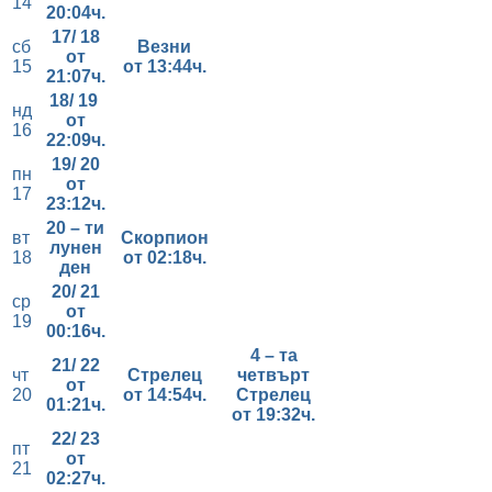
14
20:04ч.
17/ 18
сб
Везни
от
15
от 13
:44ч.
21:07ч.
18/ 19
нд
от
16
22:09ч.
19/ 20
пн
от
17
23:12ч.
20 – ти
вт
Скорпион
лунен
18
от 02
:18ч.
ден
20/ 21
ср
от
19
00:16ч.
4 – та
21/ 22
чт
Стрелец
четвърт
от
20
от 14
:54ч.
Стрелец
01:21ч.
от 19:32ч.
22/ 23
пт
от
21
02:27ч.