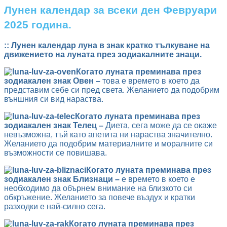
Лунен календар за всеки ден Февруари
2025 година.
:: Лунен календар луна в знак кратко тълкуване на
движението на луната през зодиакалните знаци.
Когато луната преминава през
зодиакален знак Овен –
това е времето в което да
представим себе си пред света. Желанието да подобрим
външния си вид нараства.
Когато луната преминава през
зодиакален знак Телец –
Диета, сега може да се окаже
невъзможна, тъй като апетита ни нараства значително.
Желанието да подобрим материалните и моралните си
възможности се повишава.
Когато луната преминава през
зодиакален знак Близнаци –
е времето в което е
необходимо да обърнем внимание на близкото си
обкръжение. Желанието за повече въздух и кратки
разходки е най-силно сега.
Когато луната преминава през