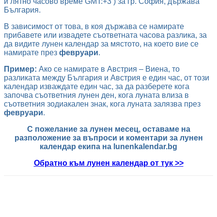
и лятно часово време GMT:+3 ) за гр. София, държава
България.
В зависимост от това, в коя държава се намирате
прибавете или извадете съответната часова разлика, за
да видите лунен календар за мястото, на което вие се
намирате през
февруари
.
Пример:
Ако се намирате в Австрия – Виена, то
разликата между България и Австрия е един час, от този
календар изваждате един час, за да разберете кога
започва съответния лунен ден, кога луната влиза в
съответния зодиакален знак, кога луната залязва през
февруари
.
С пожелание за лунен месец, оставаме на
разположение за въпроси и коментари за лунен
календар екипа на lunenkalendar.bg
Обратно към лунен календар от тук >>
Facebook
Viber
X
WhatsApp
C