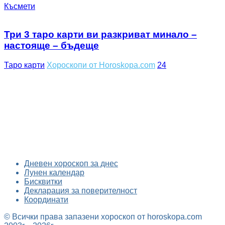
Късмети
Три 3 таро карти ви разкриват минало –
настояще – бъдеще
Таро карти
Хороскопи от Horoskopa.com
24
Дневен хороскоп за днес
Лунен календар
Бисквитки
Декларация за поверителност
Координати
© Всички права запазени хороскоп от horoskopa.com