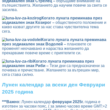
зодиакален знак Стрелец –
обръщаме внимание на
пътешествията. Желанието да научим повече за света се
засилва.
Когато луната преминава през
зодиакален знак Козирог –
общественото положение и
какво казват другите за нас става чувствителна тема
сега.
Когато луната луната преминава
през зодиакален знак Водолей –
плановете се
променят неочаквано и нараства желанието да
прекарваме повече време с приятелите си.
Когато луната преминава през
зодиакален знак Риби –
Тези дни са предназначени за
почивка и пречистване. Желанието за вътрешен мир,
сега става силно.
Лунен календар за всеки ден Февруари
2025 година
***Важно:
Лунен календар
февруари 2025г.
година е
изготвен за часови пояс, ( за зимно часово време GMT:+2