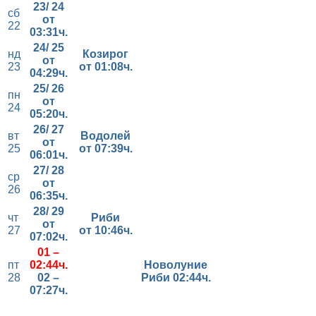
23/ 24
сб
от
22
03:31ч.
24/ 25
нд
Козирог
от
23
от 01
:08ч.
04:29ч.
25/ 26
пн
от
24
05:20ч.
26/ 27
вт
Водолей
от
25
от 07
:39ч.
06:01ч.
27/ 28
ср
от
26
06:35ч.
28/ 29
чт
Риби
от
27
от 10
:46ч.
07:02ч.
01 –
пт
02:44ч.
Новолуние
28
02 –
Риби 02:44ч.
07:27ч.