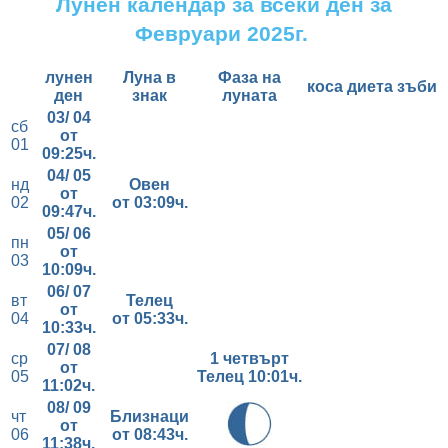
Лунен календар за всеки ден за
Февруари 2025г.
лунен
Луна в
Фаза на
коса
диета
зъби
ден
знак
луната
03/ 04
сб
от
01
09:25ч.
04/ 05
нд
Овен
от
02
от 03
:09ч.
09:47ч.
05/ 06
пн
от
03
10:09ч.
06/ 07
вт
Телец
от
04
от 05
:33ч.
10:33ч.
07/ 08
ср
1 четвърт
от
05
Телец 10:01ч.
11:02ч.
08/ 09
чт
Близнаци
от
06
от 08
:43ч.
11:38ч.