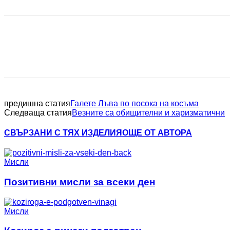
Facebook
Viber
X
WhatsApp
C
предишна статия
Галете Лъва по посока на косъма
Следваща статия
Везните са обищителни и харизматични
СВЪРЗАНИ С ТЯХ ИЗДЕЛИЯ
ОЩЕ ОТ АВТОРА
Мисли
Позитивни мисли за всеки ден
Мисли