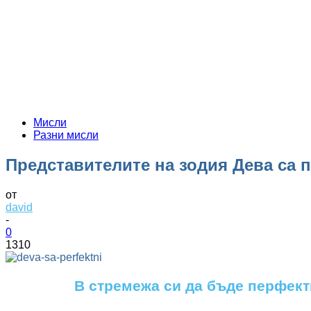
Мисли
Разни мисли
Представителите на зодия Дева са 
от
david
-
0
1310
В стремежа си да бъде перфектн