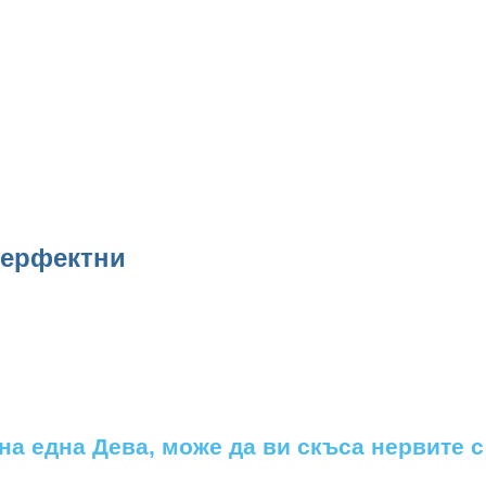
перфектни
а една Дева, може да ви скъса нервите с