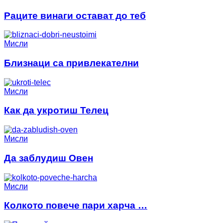
Раците винаги остават до теб
Мисли
Близнаци са привлекателни
Мисли
Как да укротиш Телец
Мисли
Да заблудиш Овен
Мисли
Колкото повече пари харча …