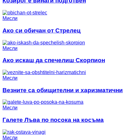
Козирог е винаги подготвен
Мисли
Ако си обичан от Стрелец
Мисли
Ако искаш да спечелиш Скорпион
Мисли
Везните са обищителни и харизматични
Мисли
Галете Лъва по посока на косъма
Мисли