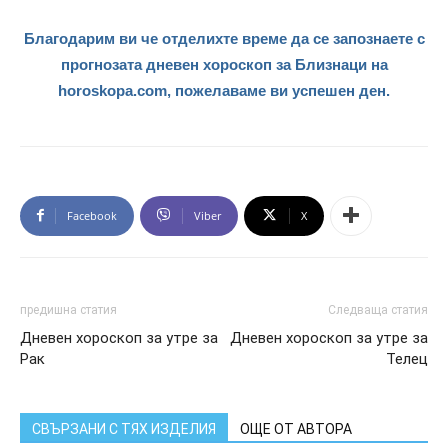
Благодарим ви че отделихте време да се запознаете с
прогнозата дневен хороскоп за Близнаци на
horoskopa.com, пожелаваме ви успешен ден.
Facebook
Viber
X
предишна статия
Следваща статия
Дневен хороскоп за утре за
Дневен хороскоп за утре за
Рак
Телец
СВЪРЗАНИ С ТЯХ ИЗДЕЛИЯ
ОЩЕ ОТ АВТОРА