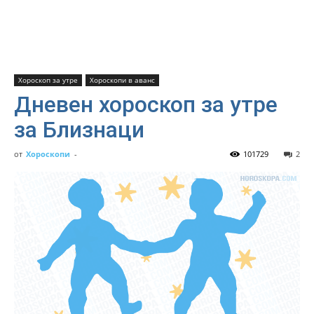
Хороскоп за утре
Хороскопи в аванс
Дневен хороскоп за утре
за Близнаци
от
Хороскопи
-
101729
2