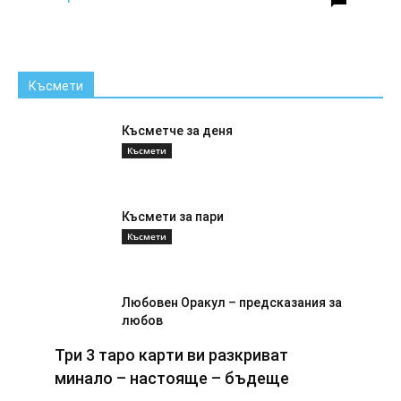
Късмети
Късметче за деня
Късмети
Късмети за пари
Късмети
Любовен Оракул – предсказания за
любов
Късмети
Три 3 таро карти ви разкриват
минало – настояще – бъдеще