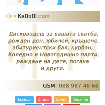
Близнаци
Дневен
За утре
Седмичен