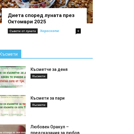
Диета според луната през
Октомври 2025
Хороскопи
Съвети от луната
0
Късмети
Късметче за деня
Късмети
Късмети за пари
Късмети
Любовен Оракул –
предсказания за любов