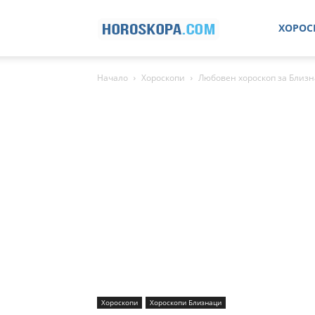
Хороскопи
ХОРОС
Начало
Хороскопи
Любовен хороскоп за Близн
Хороскопи
Хороскопи Близнаци