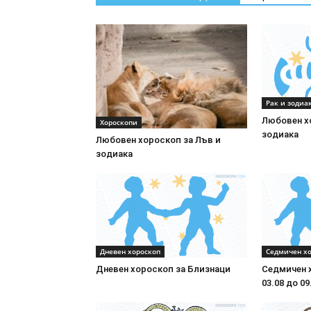
Рак и зодиа
Любовен хо
Хороскопи
зодиака
Любовен хороскоп за Лъв и
зодиака
Дневен хороскоп
Седмичен х
Дневен хороскоп за Близнаци
Седмичен 
03.08 до 09