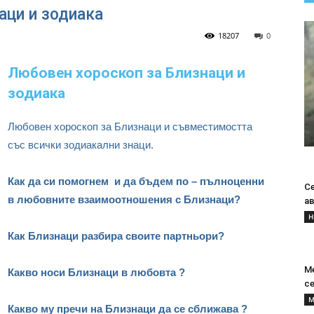
аци и зодиака
18207
0
Любовен хороскоп за Близнаци и
зодиака
Любовен хороскоп за Близнаци и съвместимостта
със всички зодиакални знаци.
Как да си помогнем и да бъдем по – пълноценни
С
в любовните взаимоотношения с Близнаци?
ав
Н
Как Близнаци разбира своите партньори?
М
Какво носи Близнаци в любовта ?
с
М
Какво му пречи на Близнаци да се сближава ?