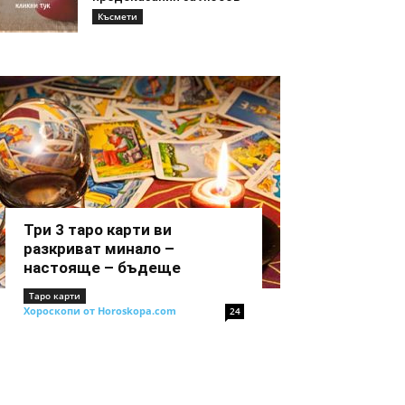
Късмети
Три 3 таро карти ви
разкриват минало –
настояще – бъдеще
Таро карти
Хороскопи от Horoskopa.com
24