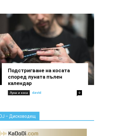
Подстригване на косата
според луната пълен
календар
david
Луна и коса
0
DJ – Дисководещ