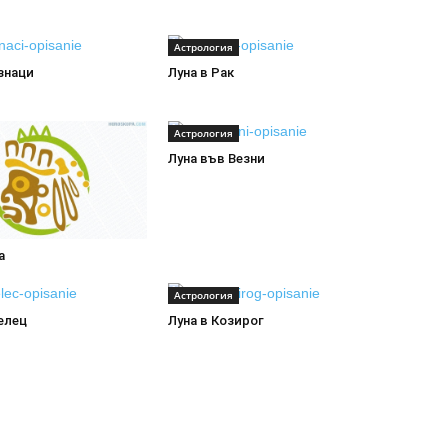
Астрология
знаци
Луна в Рак
Астрология
Луна във Везни
а
Астрология
елец
Луна в Козирог