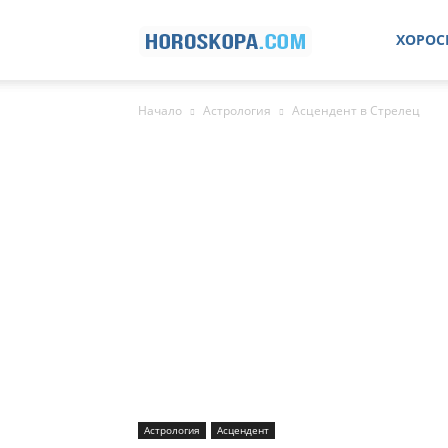
Хороскопи
ХОРОС
Начало
Астрология
Асцендент в Стрелец
Астрология
Асцендент