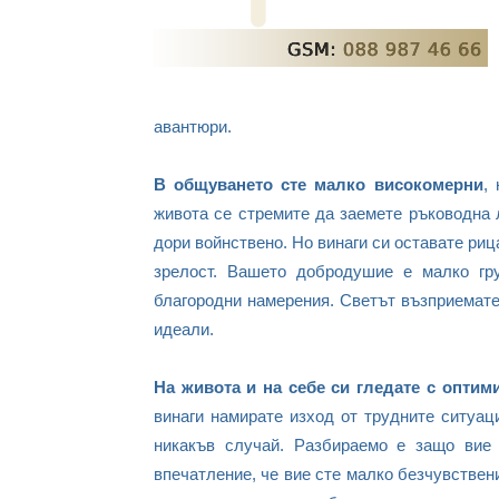
авантюри.
В общуването сте малко високомерни
,
живота се стремите да заемете ръководна 
дори войнствено. Но винаги си оставате ри
зрелост. Вашето добродушие е малко гр
благородни намерения. Светът възприемате
идеали.
На живота и на себе си гледате с оптим
винаги намирате изход от трудните ситуац
никакъв случай. Разбираемо е защо вие 
впечатление, че вие сте малко безчувствени