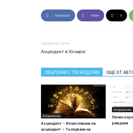
Facebook
Viber
X
предишна статия
Асцендент в Козирог
СВЪРЗАНИ С ТЯХ ИЗДЕЛИЯ
ОЩЕ ОТ АВТ
Астрология
Астрология
Личен хоро
раждане
Асцендент – Изчисляване на
асцендент – Тълкуване на