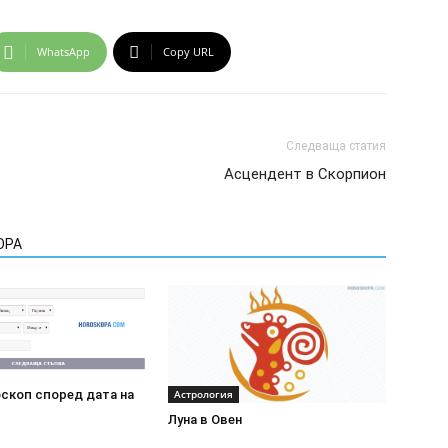
WhatsApp
Copy URL
Следваща статия
Асцендент в Скорпион
ОРА
скоп според дата на
Астрология
Луна в Овен