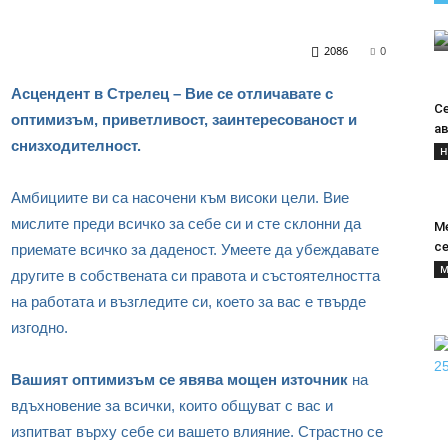
2086
0
Асцендент в Стрелец –
Вие се отличавате с
С
оптимизъм, приветливост, заинтересованост и
ав
снизходителност.
Н
Амбициите ви са насочени към високи цели. Вие
мислите преди всичко за себе си и сте склонни да
М
с
приемате всичко за даденост. Умеете да убеждавате
М
другите в собствената си правота и състоятелността
на работата и възгледите си, което за вас е твърде
изгодно.
Вашият оптимизъм се явява мощен източник
на
вдъхновение за всички, които общуват с вас и
изпитват върху себе си вашето влияние. Страстно се