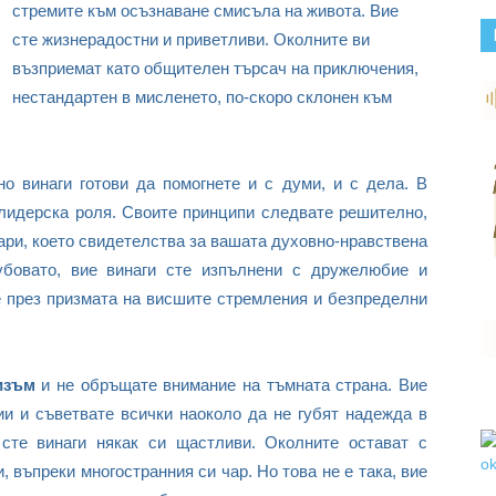
стремите към осъзнаване смисъла на живота. Вие
сте жизнерадостни и приветливи. Околните ви
възприемат като общителен търсач на приключения,
нестандартен в мисленето, по-скоро склонен към
 но винаги готови да помогнете и с думи, и с дела. В
лидерска роля. Своите принципи следвате решително,
цари, което свидетелства за вашата духовно-нравствена
убовато, вие винаги сте изпълнени с дружелюбие и
 през призмата на висшите стремления и безпределни
изъм
и не обръщате внимание на тъмната страна. Вие
ии и съветвате всички наоколо да не губят надежда в
сте винаги някак си щастливи. Околните остават с
, въпреки многостранния си чар. Но това не е така, вие