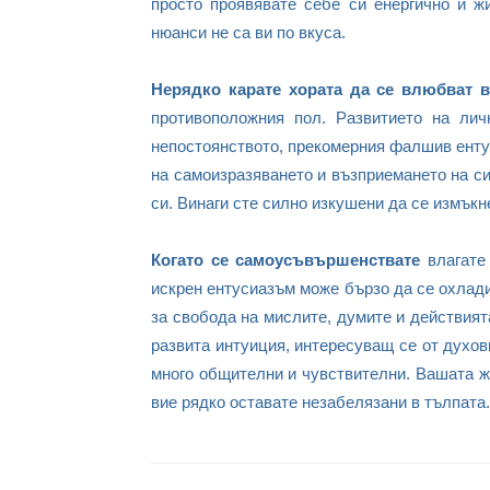
просто проявявате себе си енергично и ж
нюанси не са ви по вкуса.
Нерядко карате хората да се влюбват 
противоположния пол. Развитието на лич
непостоянството, прекомерния фалшив енту
на самоизразяването и възприемането на си
си. Винаги сте силно изкушени да се измъкн
Когато се самоусъвършенствате
влагате 
искрен ентусиазъм може бързо да се охлади
за свобода на мислите, думите и действия
развита интуиция, интересуващ се от духов
много общителни и чувствителни. Вашата ж
вие рядко оставате незабелязани в тълпата.