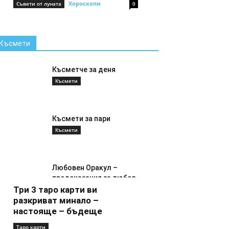
Хороскопи
Съвети от луната
0
Късмети
Късметче за деня
Късмети
Късмети за пари
Късмети
Любовен Оракул –
предсказания за любов
Три 3 таро карти ви
Късмети
разкриват минало –
настояще – бъдеще
Таро карти