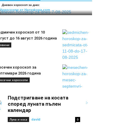
Дневен хороскоп за днес
Хороскопи от Horoskopa.com
0
едмичен хороскоп от 10
густ до 16 август 2026 година
овини
есечен хороскоп за
ептември 2026 година
есечни хороскопи
Подстригване на косата
според луната пълен
календар
david
Луна и коса
0