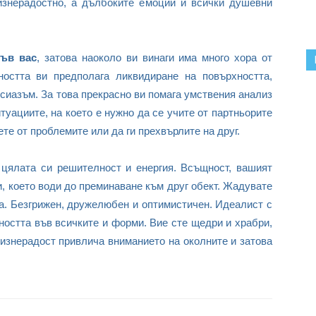
изнерадостно, а дълбоките емоции и всички душевни
във вас
, затова наоколо ви винаги има много хора от
ността ви предполага ликвидиране на повърхността,
сиазъм. За това прекрасно ви помага умствения анализ
туациите, на което е нужно да се учите от партньорите
ете от проблемите или да ги прехвърлите на друг.
цялата си решителност и енергия. Всъщност, вашият
, което води до преминаване към друг обект. Жадувате
та. Безгрижен, дружелюбен и оптимистичен. Идеалист с
ността във всичките и форми. Вие сте щедри и храбри,
изнерадост привлича вниманието на околните и затова